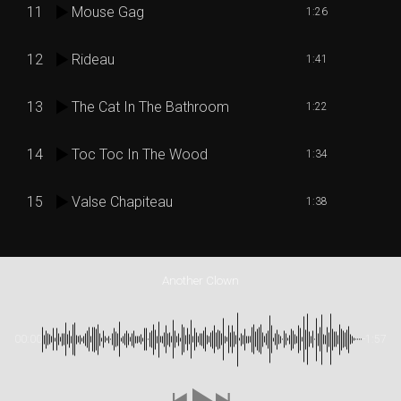
11
Mouse Gag
1:26
12
Rideau
1:41
13
The Cat In The Bathroom
1:22
14
Toc Toc In The Wood
1:34
15
Valse Chapiteau
1:38
Another Clown
00:00
-1:57