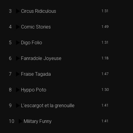
3
Circus Ridiculous
1:31
4
Comic Stories
1:49
5
Digo Folio
1:31
6
Fanradole Joyeuse
1:18
7
Fraise Tagada
1:47
8
Hyppo Poto
1:30
9
L’escargot et la grenouille
1:41
10
Military Funny
1:41