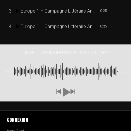
3
Europe 1 – Campagne Littéraire Annie Duperey
0:35
4
Europe 1 – Campagne Littéraire Annie Duperey instrumental
0:35
Europe 1 – Campagne littéraire Patrick Boucheron
00:00
-0:30
CONNEXION
Identifiant