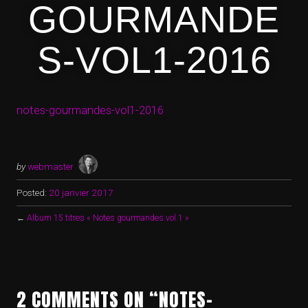
GOURMANDE
S-VOL1-2016
notes-gourmandes-vol1-2016
by
webmaster
Posted:
20 janvier 2017
←
Album 15 titres « Notes gourmandes vol.1 »
2 COMMENTS ON “NOTES-