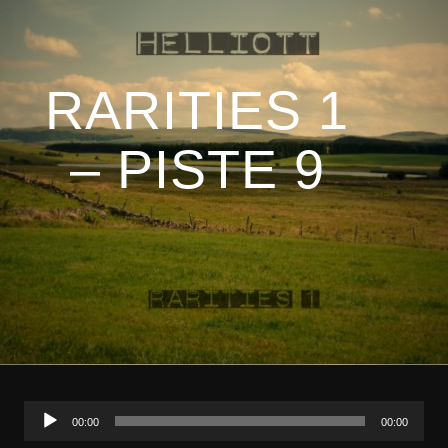
RARITIES 1
– PISTE 9
Lecteur
audio
00:00
00:00