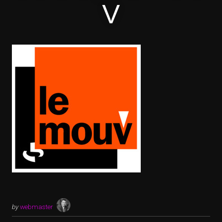
V
by
webmaster