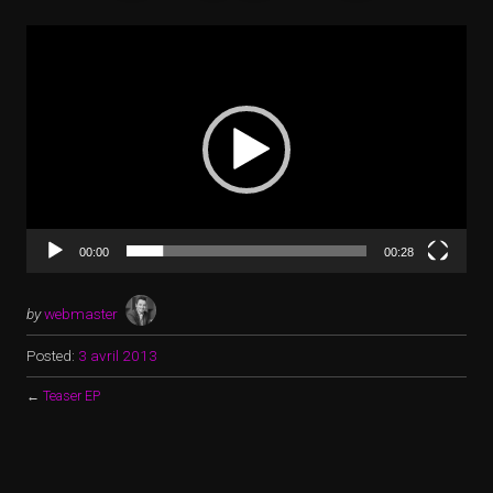
Lecteur
vidéo
00:00
00:28
by
webmaster
Posted:
3 avril 2013
←
Teaser EP